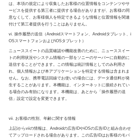
は、本項の規定により収集したお客様の位置情報をコンテンツやサ
ービスを提供する第三者に提供する場合がありますが、お客様の同
意なくして、お客様個人を特定できるような情報と位置情報を関連
付けて第三者提供を行うことはありません。
vi. 操作履歴の送信（Androidスマートフォン、Androidタブレット、i
OSスマートフォンおよびiOSタブレット）
ニューススイートの品質確認や機能改善のために、ニューススイー
トの利用状況やシステム情報の一部をソニーのサーバーに自動的に
送信することができます。この情報は統計情報としてのみ利用さ
れ、個人情報および本アプリケーションを特定する情報は含まれま
せん。なお、携帯電話回線でお使いの場合には、データ通信料が発
生することがあります。本機能は、インターネットに接続されてい
る場合のみ有効になります。本機能は、あとから「操作履歴の送
信」設定で設定を変更できます。
vii. お客様の性別、年齢に関する情報
上記iからviiの情報は、Androidの広告IDやiOSの広告IDと組み合わせ
てアップロードされる場合があります。この広告IDはお客様のモバ