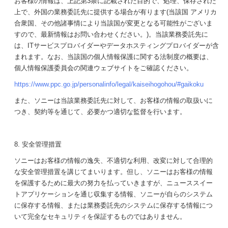
お客様の情報は、上記第3条に記載された目的で、処理、保存された
上で、外国の業務委託先に提供する場合が有ります(当該国 アメリカ
合衆国、その他諸事情により当該国が変更となる可能性がございま
すので、最新情報はお問い合わせください。)。当該業務委託先に
は、ITサービスプロバイダーやデータホスティングプロバイダーが含
まれます。なお、当該国の個人情報保護に関する法制度の概要は、
個人情報保護委員会の関連ウェブサイトをご確認ください。
https://www.ppc.go.jp/personalinfo/legal/kaiseihogohou/#gaikoku
また、ソニーは当該業務委託先に対して、お客様の情報の取扱いに
つき、契約等を通じて、必要かつ適切な監督を行います。
8. 安全管理措置
ソニーはお客様の情報の逸失、不適切な利用、改変に対して合理的
な安全管理措置を講じてまいります。但し、ソニーはお客様の情報
を保護するために最大の努力を払っていきますが、ニューススイー
トアプリケーションを通じ収集する情報、ソニーが自らのシステム
に保存する情報、または業務委託先のシステムに保存する情報につ
いて完全なセキュリティを保証するものではありません。